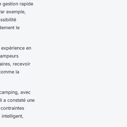
e gestion rapide
 Par exemple,
sibilité
ndement le
 expérience en
 campeurs
ires, recevoir
 comme la
 camping, avec
il a constaté une
 contraintes
intelligent,