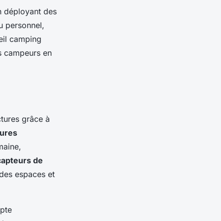
n déployant des
u personnel,
ueil camping
es campeurs en
ctures grâce à
rures
maine,
capteurs de
 des espaces et
apte