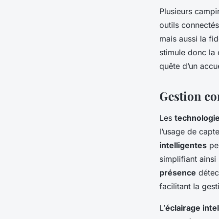
Plusieurs campi
outils connectés
mais aussi la fi
stimule donc la
quête d’un accue
Gestion co
Les
technologi
l’usage de capte
intelligentes
per
simplifiant ainsi
présence
détect
facilitant la ges
L’
éclairage intel