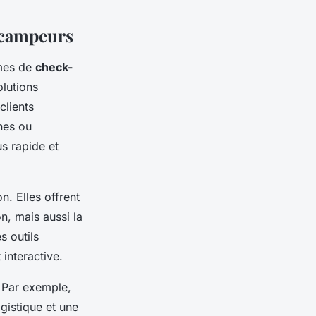
 campeurs
èmes de
check-
olutions
clients
nes ou
us rapide et
n. Elles offrent
n, mais aussi la
s outils
 interactive.
 Par exemple,
gistique et une