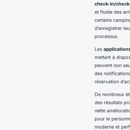
check-in/check
et fluide des ar
certains camping
d’enregistrer le
processus.
Les
application
mettant à dispo
peuvent non seu
des notification
réservation d’a
De nombreux éta
des résultats pr
nette améliorati
pour le personn
moderne et per