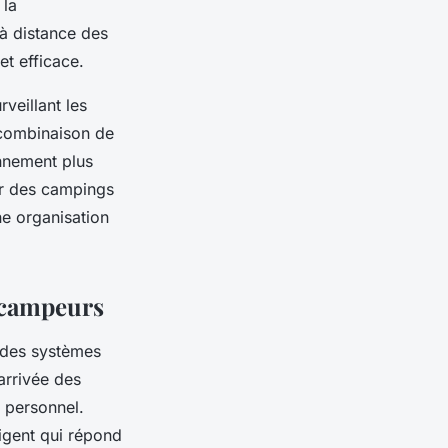
 la
à distance des
et efficace.
rveillant les
 combinaison de
nnement plus
nir des campings
e organisation
 campeurs
r des systèmes
’arrivée des
e personnel.
ligent qui répond