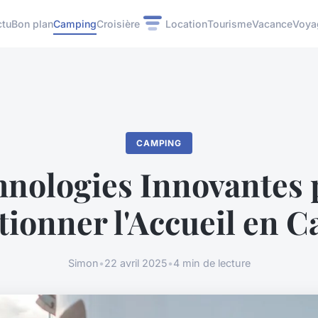
ctu
Bon plan
Camping
Croisière
Location
Tourisme
Vacance
Voya
CAMPING
hnologies Innovantes 
tionner l'Accueil en 
Simon
•
22 avril 2025
•
4 min de lecture