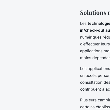
Solutions 
Les
technologie
in/check-out a
numériques rédui
d’effectuer leur
applications mob
moins dépendan
Les applications
un accès personn
consultation des
contribuent à acc
Plusieurs campi
certains établis