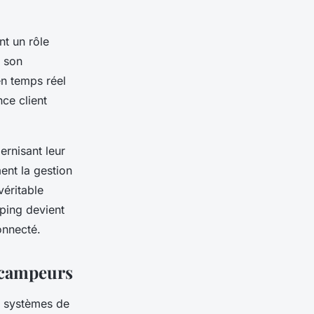
nt un rôle
r son
en temps réel
ce client
rnisant leur
ent la gestion
véritable
mping devient
onnecté.
 campeurs
s systèmes de