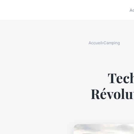
A
Accueil
›
Camping
Tec
Révolu