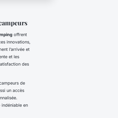
 campeurs
amping
offrent
ces innovations,
ent l’arrivée et
ente et les
satisfaction des
 campeurs de
ussi un accès
nnalisée.
 indéniable en