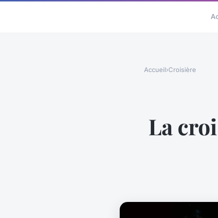
A
Accueil
›
Croisière
La croi