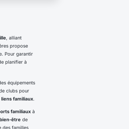
lle
, alliant
sières propose
. Pour garantir
de planifier à
 des équipements
de clubs pour
x
liens familiaux
.
orts familiaux
à
bien-être
de
 des familles