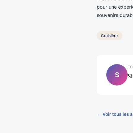
pour une expéri
souvenirs durab
Croisière
EC
S
S
← Voir tous les a