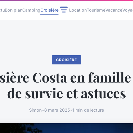
ctu
Bon plan
Camping
Croisière
Location
Tourisme
Vacance
Voya
CROISIÈRE
sière Costa en famille
de survie et astuces
Simon
•
8 mars 2025
•
1 min de lecture