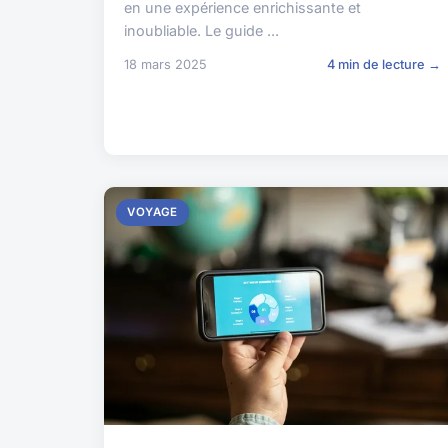
en une expérience enrichissante et
inoubliable. Le guide ...
18 mars 2025
4 min de lecture →
VOYAGE