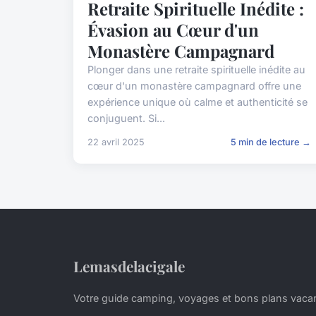
Retraite Spirituelle Inédite :
Évasion au Cœur d'un
Monastère Campagnard
Plonger dans une retraite spirituelle inédite au
cœur d'un monastère campagnard offre une
expérience unique où calme et authenticité se
conjuguent. Si...
22 avril 2025
5 min de lecture →
Lemasdelacigale
Votre guide camping, voyages et bons plans vaca