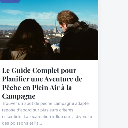
Le Guide Complet pour
Planifier une Aventure de
Pêche en Plein Air à la
Campagne
Trouver un spot de pêche campagne adapté
repose d'abord sur plusieurs critères
essentiels. La localisation influe sur la diversité
des poissons et l'a...