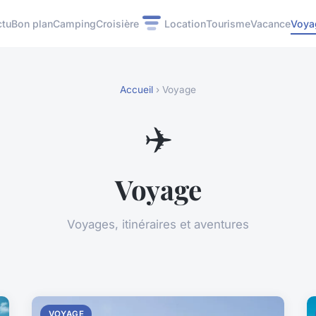
ctu
Bon plan
Camping
Croisière
Location
Tourisme
Vacance
Voya
Accueil
› Voyage
✈️
Voyage
Voyages, itinéraires et aventures
VOYAGE